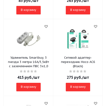
85
руб.
/шт
265
руб.
/шт
В корзину
В корзину
Удлинитель Smartbuy, 3
Сетевой адаптер-
гнезда 3 метра 16А/3,5кВт
переходник Hoco AC6
с заземлением ПВС 3х1,0
(Black)
415
руб.
/шт
275
руб.
/шт
В корзину
В корзину