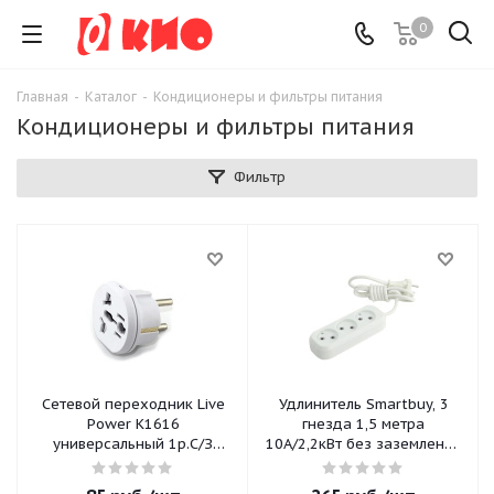
0
Главная
-
Каталог
-
Кондиционеры и фильтры питания
Кондиционеры и фильтры питания
Фильтр
Сетевой переходник Live
Удлинитель Smartbuy, 3
Power K1616
гнезда 1,5 метра
универсальный 1р.С/З
10А/2,2кВт без заземления
белый/черный (24)
ПВС 2х1,0