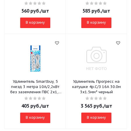
3х1,0 (SBE-16-5-03-ZS)
560
руб.
/шт
585
руб.
/шт
В корзину
В корзину
Удлинитель Smartbuy, 5
Удлинитель Прогресс на
гнезд 3 метра 10А/2,2кВт
катушке 4р.С/З 16A 30.0м
без заземления ПВС 2х1,0
3x1.5мм² черный
(SBE-10-5-03-N)
405
руб.
/шт
3 565
руб.
/шт
В корзину
В корзину