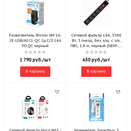
Разветвитель Фотон AM 16-
Сетевой фильтр 16А, 3500
2E-USB/A1C1-QC 2р.С/З 16A
Вт, 5 гнезд, без з/ш, с з/к,
PD,QC черный
ПВС, 1,8 м, черный (SBSP-5-
18-K)
1 790
руб.
/шт
630
руб.
/шт
В корзину
В корзину
Сетевой фильтр Hoco NS3 -
Удлинитель Smartbuy, 3