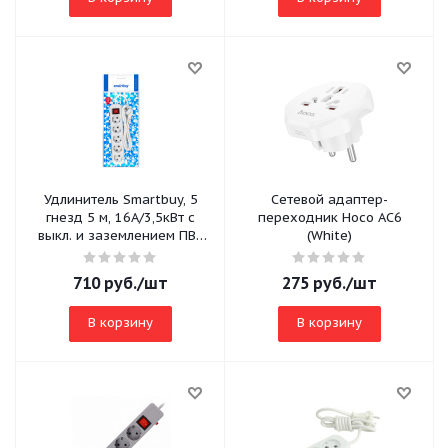
Удлинитель Smartbuy, 5
Сетевой адаптер-
гнезд 5 м, 16А/3,5кВт с
переходник Hoco AC6
выкл. и заземлением ПВС
(White)
3х1,0 (SBE-16-5-05-ZS)
710
руб.
/шт
275
руб.
/шт
В корзину
В корзину