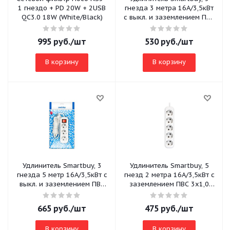
1 гнездо + PD 20W + 2USB
гнезда 3 метра 16А/3,5кВт
QC3.0 18W (White/Black)
с выкл. и заземлением ПВС
3х1,0
995
руб.
/шт
530
руб.
/шт
В корзину
В корзину
Удлинитель Smartbuy, 3
Удлинитель Smartbuy, 5
гнезда 5 метр 16А/3,5кВт с
гнезд 2 метра 16А/3,5кВт с
выкл. и заземлением ПВС
заземлением ПВС 3х1,0
3х1,0 (SBE-16-3-05-ZS)
(SBE-16-5-02-Z)
665
руб.
/шт
475
руб.
/шт
В корзину
В корзину