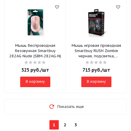
Мышь беспроводная
Мышь игровая проводная
беззвучная Smartbuy
Smartbuy RUSH Zombie
282AG Nude (SBM-282AG-N)
черная, подсветка,
800/1200/1600/2400 DPI
525
руб.
/шт
715
руб.
/шт
В корзину
В корзину
Показать еще
1
2
3