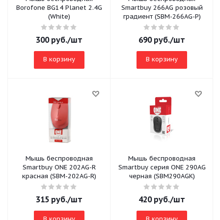
Borofone BG14 Planet 2.4G
Smartbuy 266AG розовый
(White)
градиент (SBM-266AG-P)
300
руб.
/шт
690
руб.
/шт
В корзину
В корзину
Мышь беспроводная
Мышь беспроводная
Smartbuy ONE 202AG-R
Smartbuy серия ONE 290AG
красная (SBM-202AG-R)
черная (SBM290AGK)
315
руб.
/шт
420
руб.
/шт
В корзину
В корзину