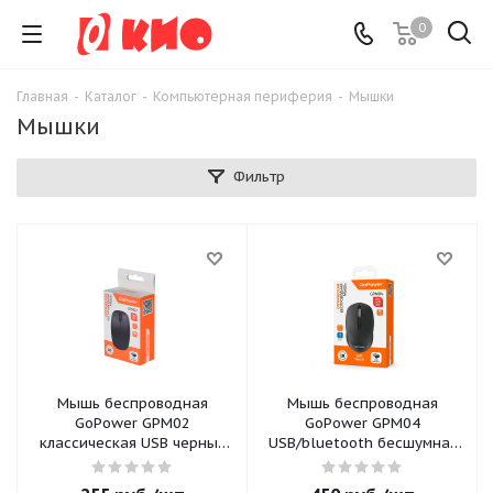
0
Главная
-
Каталог
-
Компьютерная периферия
-
Мышки
Мышки
Фильтр
Мышь беспроводная
Мышь беспроводная
GoPower GPM02
GoPower GPM04
классическая USB черный
USB/bluetooth бесшумная
(1/100)
Soft-Touch
перезаряжаемая черный