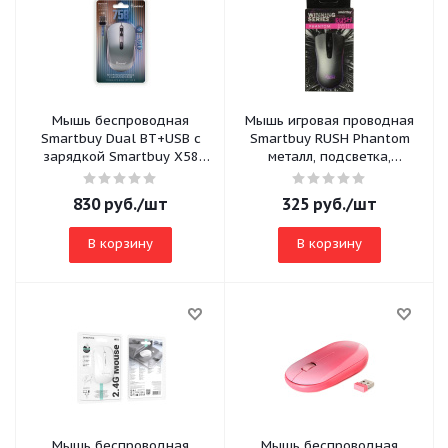
Мышь беспроводная
Мышь игровая проводная
Smartbuy Dual BT+USB с
Smartbuy RUSH Phantom
зарядкой Smartbuy X58
металл, подсветка,
графит (SBM758DG)
800/1200/1600 DPI
830
руб.
/шт
325
руб.
/шт
В корзину
В корзину
Мышь беспроводная
Мышь беспроводная