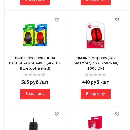
Мышь беспроводная
Мышь беспроводная
KAKUSIGA KSC449 (2,4GHz +
Smartbuy 332, красная,
Bluetooth) (Red)
1000 DPI
565
руб.
/шт
440
руб.
/шт
В корзину
В корзину