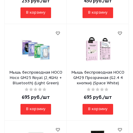
255
руб.
/шт
450
руб.
/шт
В корзину
В корзину
Мышь беспроводная HOCO
Мышь беспроводная HOCO
Hoco GM25 Royal (2,4GHz +
GM29 Прозрачная (G2.4 4
Bluetooth) (Light Green)
кнопки) (Space White)
695
руб.
/шт
695
руб.
/шт
В корзину
В корзину