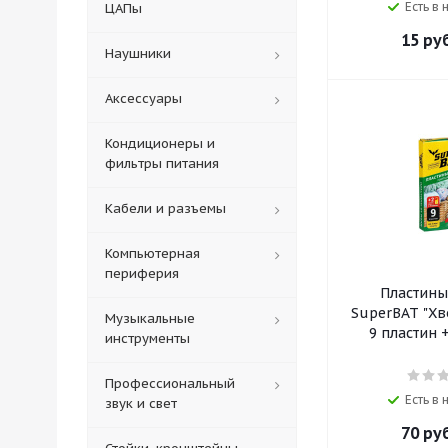
Есть в
ЦАПы
15
руб
Наушники
Аксессуары
Кондиционеры и
фильтры питания
Кабели и разъемы
Компьютерная
периферия
Пластины
SuperBAT "Хв
Музыкальные
9 пластин 
инструменты
Профессиональный
Есть в
звук и свет
70
руб