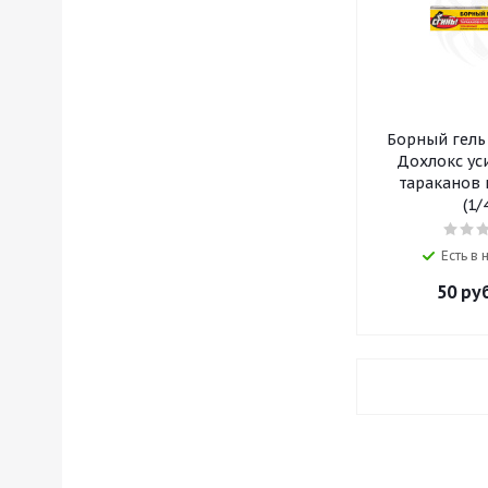
Борный гель
Дохлокс ус
тараканов
(1/
Есть в
50
руб