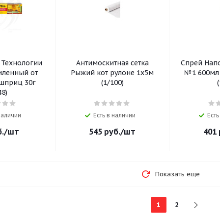
 Технологии
Антимоскитная сетка
Спрей Нап
иленный от
Рыжий кот рулоне 1х5м
№1 600мл
 шприц 30г
(1/100)
48)
 наличии
Есть в наличии
Есть
.
/шт
545
руб.
/шт
401
Показать еще
1
2