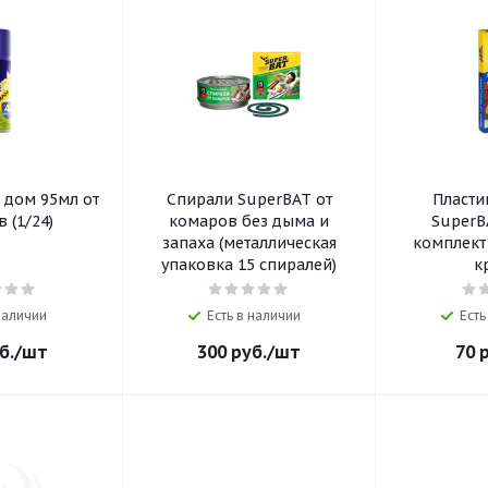
 дом 95мл от
Спирали SuperBAT от
Пласти
 (1/24)
комаров без дыма и
SuperB
запаха (металлическая
комплект 
упаковка 15 спиралей)
к
 наличии
Есть в наличии
Есть
б.
/шт
300
руб.
/шт
70
р