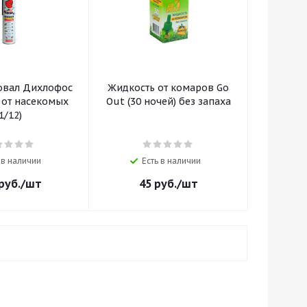
овал Дихлофос
Жидкость от комаров Go
 от насекомых
Out (30 ночей) без запаха
(1/12)
 в наличии
Есть в наличии
руб.
/шт
45
руб.
/шт