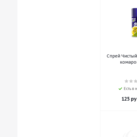
Спрей Чистый
комаров
Есть в
125
ру