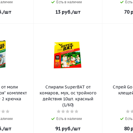
 наличии
Есть в наличии
Есть
.
/шт
13
руб.
/шт
70
р
 от моли
Спирали SuperBAT от
Спрей Go
оя" комплект
комаров, мух, ос тройного
клещей
+ 2 крючка
действия 10шт. красный
(1/60)
 наличии
Есть в наличии
Есть
.
/шт
91
руб.
/шт
80
р