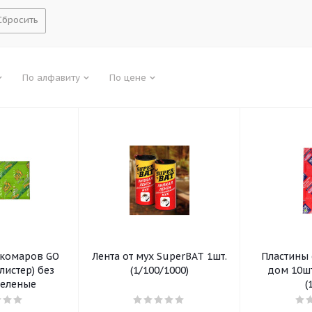
Сбросить
По алфавиту
По цене
 комаров GO
Лента от мух SuperBAT 1шт.
Пластины 
листер) без
(1/100/1000)
дом 10шт
зеленые
(