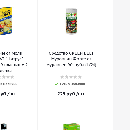
ны от моли
Средство GREEN BELT
AT "Цитрус"
Муравьин Форте от
9 пластин + 2
муравьев 90г туба (1/24)
рючка
 в наличии
Есть в наличии
уб.
/шт
225
руб.
/шт