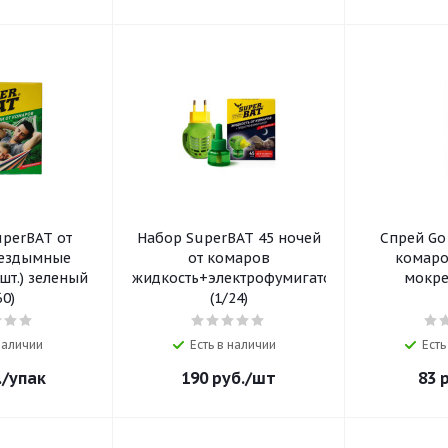
uperBAT от
Набор SuperBAT 45 ночей
Спрей Go
бездымные
от комаров
комаро
шт.) зеленый
жидкость+электрофумигатор
мокре
60)
(1/24)
 наличии
Есть в наличии
Есть
.
/упак
190
руб.
/шт
83
р