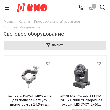
0
Главная
-
Каталог
-
Профессиональный звук и свет
-
Световое оборудование
Световое оборудование
Фильтр
CLP-08 CHAUVET Струбцина
Silver Star YG-LED 611 MX
для подвеса на трубу
INDIGO 2000 \"Поворотная
диаметром от 24,5мм до
голова\" LED SPOT 1x60W
50мм/макс - 15кг
White LEDжизни диодов 50