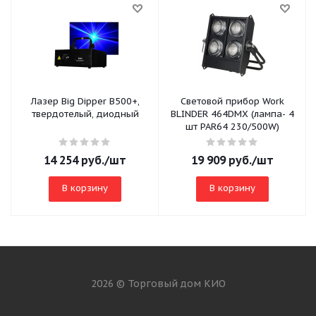
Лазер Big Dipper B500+,
Световой прибор Work
твердотелый, диодный
BLINDER 464DMX (лампа- 4
шт PAR64 230/500W)
14 254
руб.
/шт
19 909
руб.
/шт
В корзину
В корзину
2026 © Торговый дом КИО