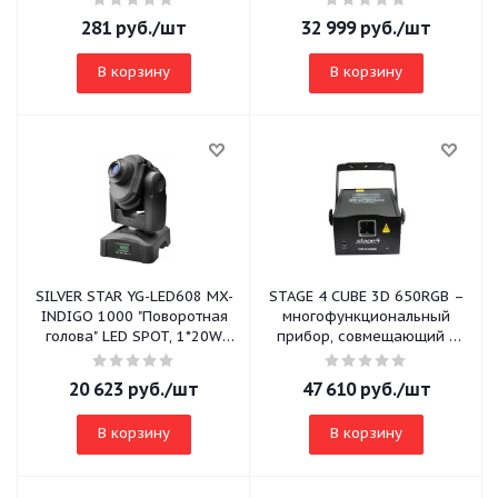
281
руб.
/шт
32 999
руб.
/шт
В корзину
В корзину
SILVER STAR YG-LED608 MX-
STAGE 4 CUBE 3D 650RGB –
INDIGO 1000 "Поворотная
многофункциональный
голова" LED SPOT, 1*20W
прибор, совмещающий в
WHITE LED (+30% яркости),
себе 4 вида
с
различ.лазерных эффек
20 623
руб.
/шт
47 610
руб.
/шт
В корзину
В корзину