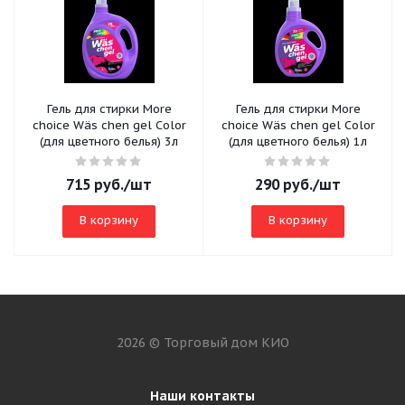
Гель для стирки More
Гель для стирки More
choice Wäs chen gel Color
choice Wäs chen gel Color
(для цветного белья) 3л
(для цветного белья) 1л
715
руб.
/шт
290
руб.
/шт
В корзину
В корзину
2026 © Торговый дом КИО
Наши контакты