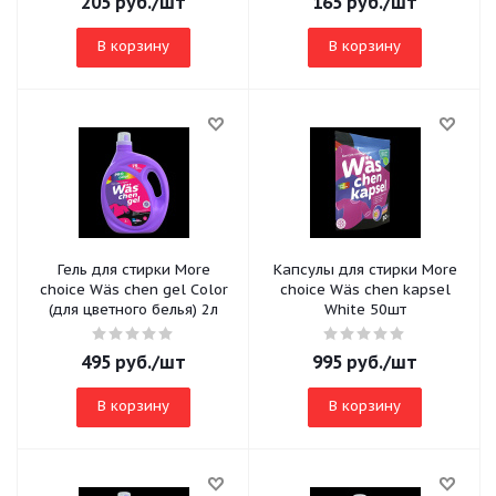
205
руб.
/шт
165
руб.
/шт
В корзину
В корзину
Гель для стирки More
Капсулы для стирки More
choice Wäs chen gel Color
choice Wäs chen kapsel
(для цветного белья) 2л
White 50шт
495
руб.
/шт
995
руб.
/шт
В корзину
В корзину