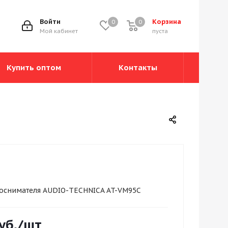
Войти
Корзина
0
0
0
Мой кабинет
пуста
Купить оптом
Контакты
коснимателя AUDIO-TECHNICA AT-VM95С
уб.
/шт