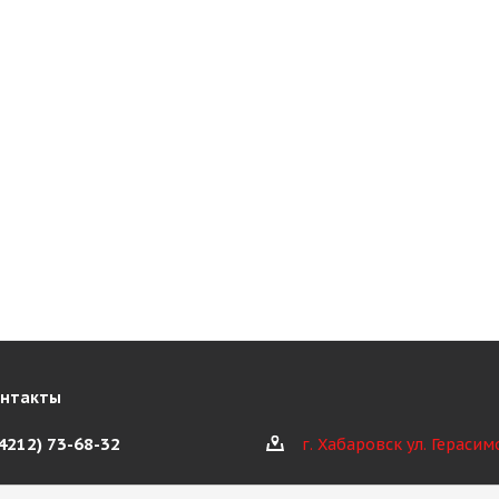
онтакты
(4212) 73-68-32
г. Хабаровск ул. Герасим
@kioth.ru