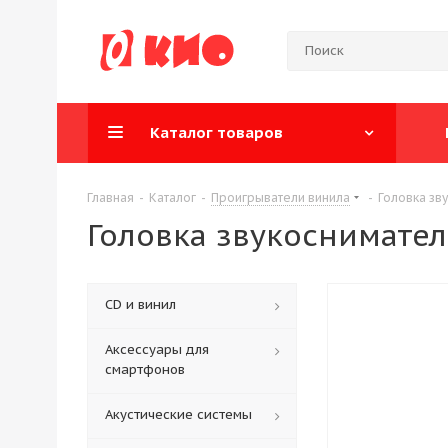
Каталог товаров
Главная
-
Каталог
-
Проигрыватели винила
-
Головка зв
Головка звукоснимате
CD и винил
Аксессуары для
смартфонов
Акустические системы