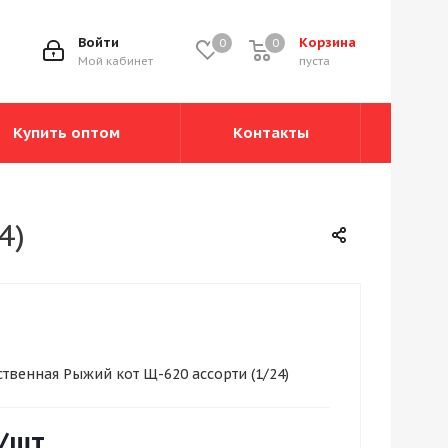
Войти
Корзина
0
0
0
Мой кабинет
пуста
Купить оптом
Контакты
4)
твенная Рыжий кот Щ-620 ассорти (1/24)
/шт