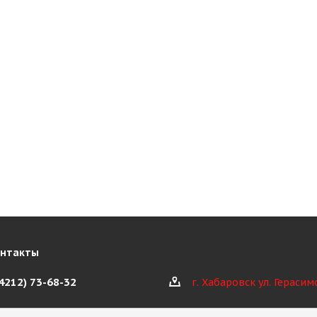
онтакты
(4212) 73-68-32
г. Хабаровск ул. Герасим
@kioth.ru