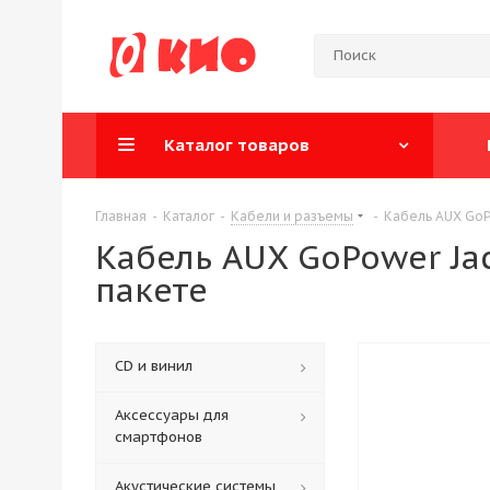
Каталог товаров
Главная
-
Каталог
-
Кабели и разъемы
-
Кабель AUX GoPo
Кабель AUX GoPower Ja
пакете
CD и винил
Аксессуары для
смартфонов
Акустические системы