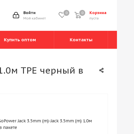
Войти
Корзина
0
0
0
Мой кабинет
пуста
Купить оптом
Контакты
1.0м TPE черный в
oPower Jack 3.5mm (m)-Jack 3.5mm (m) 1.0м
в пакете