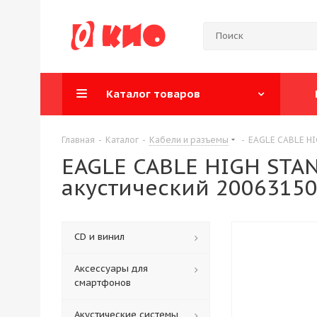
Каталог товаров
Главная
-
Каталог
-
Кабели и разъемы
-
EAGLE CABLE HIG
EAGLE CABLE HIGH STAND
акустический 2006315
CD и винил
Аксессуары для
смартфонов
Акустические системы