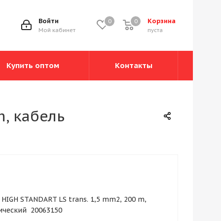
Войти
Корзина
0
0
0
Мой кабинет
пуста
Купить оптом
Контакты
m, кабель
HIGH STANDART LS trans. 1,5 mm2, 200 m,
тический 20063150