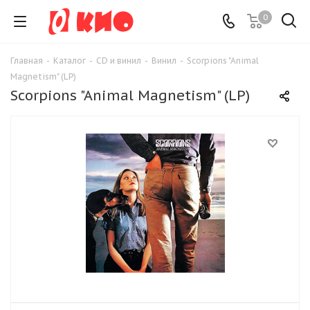
0
Главная
-
Каталог
-
CD и винил
-
Винил
-
Scorpions "Animal
Magnetism" (LP)
Scorpions "Animal Magnetism" (LP)